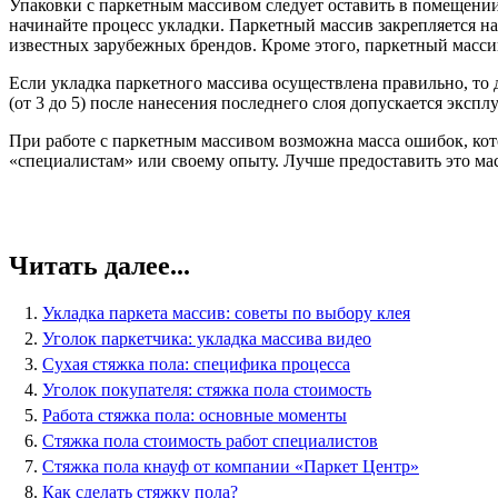
Упаковки с паркетным массивом следует оставить в помещении 
начинайте процесс укладки. Паркетный массив закрепляется н
известных зарубежных брендов. Кроме этого, паркетный масси
Если укладка паркетного массива осуществлена правильно, то 
(от 3 до 5) после нанесения последнего слоя допускается эксп
При работе с паркетным массивом возможна масса ошибок, ко
«специалистам» или своему опыту. Лучше предоставить это ма
Читать далее...
Укладка паркета массив: советы по выбору клея
Уголок паркетчика: укладка массива видео
Сухая стяжка пола: специфика процесса
Уголок покупателя: стяжка пола стоимость
Работа стяжка пола: основные моменты
Стяжка пола стоимость работ специалистов
Стяжка пола кнауф от компании «Паркет Центр»
Как сделать стяжку пола?