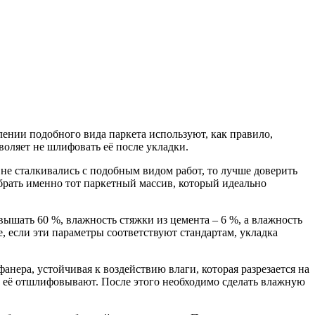
лении подобного вида паркета используют, как правило,
воляет не шлифовать её после укладки.
не сталкивались с подобным видом работ, то лучше доверить
брать именно тот паркетный массив, который идеально
вышать 60 %, влажность стяжки из цемента – 6 %, а влажность
, если эти параметры соответствуют стандартам, укладка
нера, устойчивая к воздействию влаги, которая разрезается на
а, её отшлифовывают. После этого необходимо сделать влажную